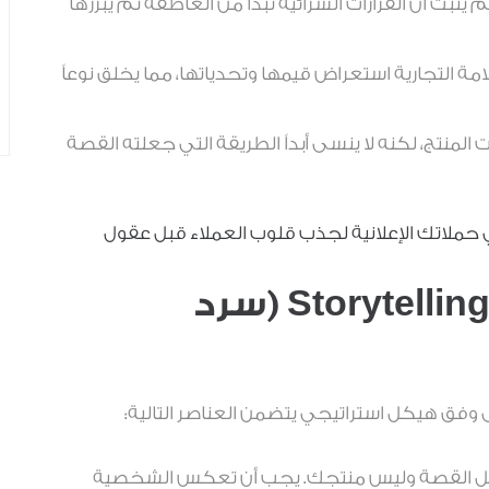
يثبت أن القرارات الشرائية تبدأ من العاطفة ثم يبررها
ة التجارية استعراض قيمها وتحدياتها، مما يخلق نوعاً
منتج، لكنه لا ينسى أبداً الطريقة التي جعلته القصة
ملاتك الإعلانية لجذب قلوب العملاء قبل عقول
العناصر الجوهرية لبناء Storytelling (سرد
ى وفق هيكل استراتيجي يتضمن العناصر التالية:
ل القصة وليس منتجك. يجب أن تعكس الشخصية