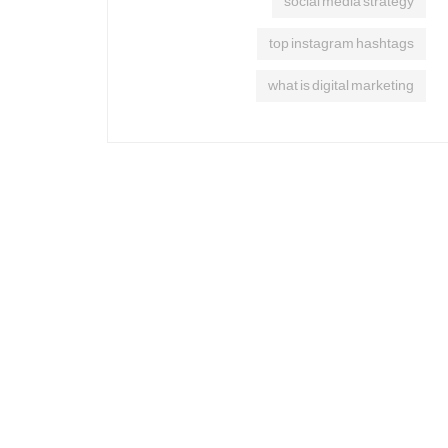
social media strategy
top instagram hashtags
what is digital marketing