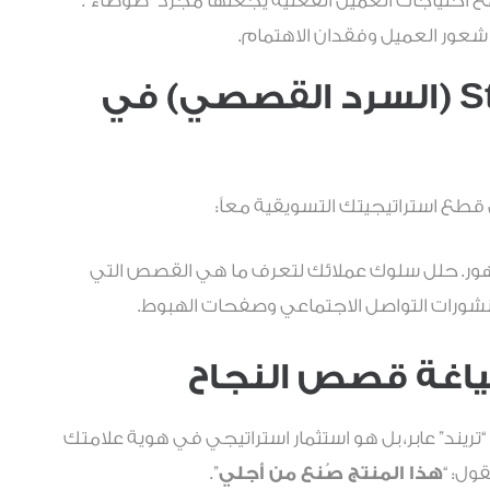
 احتياجات العميل الفعلية يجعلها مجرد “ضوضاء”.
 شعور العميل وفقدان الاهتمام.
كيف تدمج الـ Storytelling (السرد القصصي) في
طع استراتيجيتك التسويقية معاً:
ور. حلل سلوك عملائك لتعرف ما هي القصص التي
رات التواصل الاجتماعي وصفحات الهبوط.
ياغة قصص النجاح
ريند” عابر، بل هو استثمار استراتيجي في هوية علامتك
قول:
“هذا المنتج صُنع من أجلي”
.