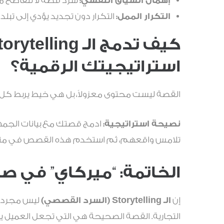
إهمال السياق النفسي:
سرد قصة لا تتقاطع مع
التكرار الممل:
التكرار دون تجديد يؤدي إلى تبلد
استراتيجيتك الرقمية؟
القصة ليست محتوى معزولاً، بل هي خيط يربط كل ق
نصيحة استراتيجية:
ادمج قصتك مع بيانات الجمه
تلامس واقعهم، ثم استخدم هذه القصص في منشو
الخاتمة: “
ميركاي
” في ص
إن
الـ Storytelling (السرد القصصي)
ليس مجرد “ت
التجارية. القصة الصحيحة هي التي تجعل العميل ي