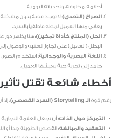
أحلامه، مخاوفه، وتحدياته اليومية.
الصراع (التحدي):
يعاني منها العميل لربطه عاطفياً بالسرد.
الحل (المنتج كأداة تمكين):
هنا يظهر دور عل
البطل (العميل) على تجاوز العقبة والوصول إلى 
اللغة البصرية والوجدانية:
استخدام الصور، 
جامد إلى تجربة حية يعيشها العميل.
أخطاء شائعة تقتل تأثي
رغم قوة
الـ Storytelling (السرد القصصي)
، إلا
التمركز حول الذات:
أن تجعل العلامة التجارية
التعقيد والمبالغة:
القصص الطويلة جداً أو الل