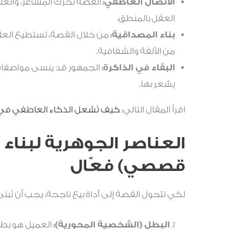
الاتصال العاطفي:
القصة تحرك المشاعر، والعلم 
العقل بالمنطق.
بناء المصداقية:
من خلال القصة، تستطيع العلام
من الألفة والشفافية.
البقاء في الذاكرة:
الجمهور قد ينسى مواصفات ال
يشعر بها.
اقرأ المقال التالي:
كيف تُشعل الذكاء العاطفي في ح
قصصي) فعّال
لكي تتحول القصة إلى أداة بيع ناجحة، يجب أن تُبن
البطل (الشخصية المحورية):
العميل هو بط