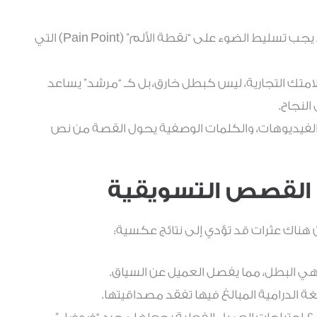
لا توجد قصة بدون مشكلة. يجب تسليط الضوء على “نقطة الألم” (Pain Point) التي
امتك التجارية، ليس كبطل خارق، بل كـ “مرشد” يساعد
النجاح.
الفيديوهات، والكلمات الوصفية يحول القصة من نص
ر القصص التسويقية
 أن هناك عثرات قد تؤدي إلى نتائج عكسية:
 هي البطل، مما يفصل العميل عن السياق.
غة الدرامية المبالغ فيها تفقد مصداقيتها.