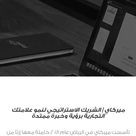
ميركاي | الشريك الاستراتيجي لنمو علامتك
التجارية برؤية وخبرة ممتدة
تأسست ميركاي في الرياض عام 2018، حاملة معها إرثاً من