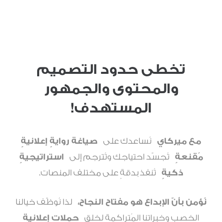
تخطى حدود التصميم
والمحتوى والجمهور
المستهدف!
مع ميركاي
نُساعدك على
صياغة روايةٍ إعلانيةٍ
مُقنعةٍ
تُجسّد احتياجك وتُترجم إلى
استراتيجيةٍ
ذكيةٍ
تُنفذ بدقةٍ على مختلف المنصات.
نُؤمن بأنّ الإبداع هو مفتاح النجاح،
لذا نُوظّف خيالنا
الخصب وخبراتنا المُتراكمة لخلق
حملاتٍ إعلانيةٍ