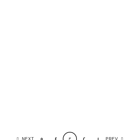
5
4
3
2
1
NEXT
PREV